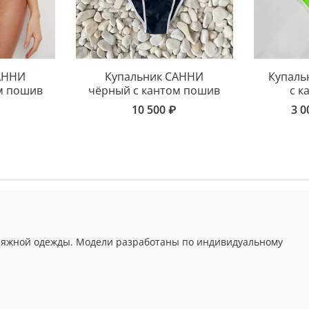
АННИ
Купальник САННИ
Купаль
ом пошив
чёрный с кантом пошив
с к
10 500 ₽
3 0
 пляжной одежды. Модели разработаны по индивидуальному