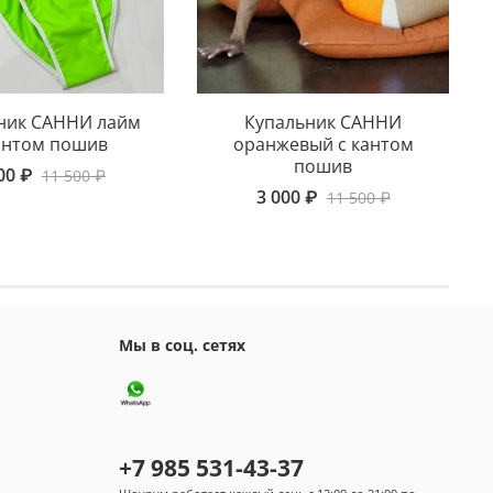
ник САННИ лайм
Купальник САННИ
антом пошив
оранжевый с кантом
пошив
00 ₽
11 500 ₽
3 000 ₽
11 500 ₽
Мы в соц. сетях
+7 985 531-43-37