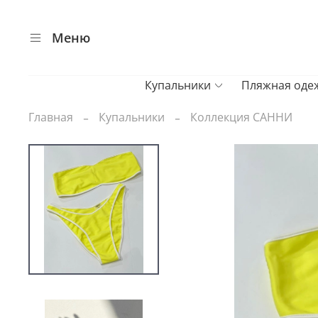
Меню
Купальники
Пляжная оде
Главная
Купальники
Коллекция САННИ