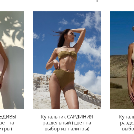
ЛЬДИВЫ
Купальник САРДИНИЯ
Купал
вет на
раздельный (цвет на
разде
итры)
выбор из палитры)
выбо